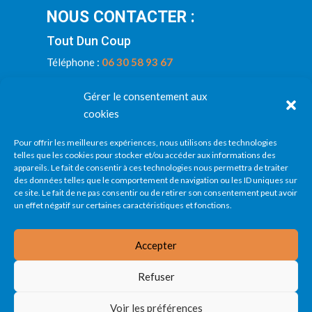
NOUS CONTACTER :
Tout Dun Coup
Téléphone :
06 30 58 93 67
Email :
contact@toutduncoup.fr
Gérer le consentement aux
cookies
Formulaire de contact
Pour offrir les meilleures expériences, nous utilisons des technologies
telles que les cookies pour stocker et/ou accéder aux informations des
appareils. Le fait de consentir à ces technologies nous permettra de traiter
INFOS LÉGALES
des données telles que le comportement de navigation ou les ID uniques sur
ce site. Le fait de ne pas consentir ou de retirer son consentement peut avoir
un effet négatif sur certaines caractéristiques et fonctions.
Mentions légales
Conditions générales de vente
Politique des cookies – EU
Accepter
Nous contacter
Refuser
Voir les préférences