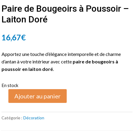
Paire de Bougeoirs à Poussoir –
Laiton Doré
16,67
€
Apportez une touche d’élégance intemporelle et de charme
d’antan à votre intérieur avec cette
paire de bougeoirs à
poussoir en laiton doré
.
En stock
Ajouter au panier
quantité
de
Paire
Catégorie :
Décoration
de
Bougeoirs