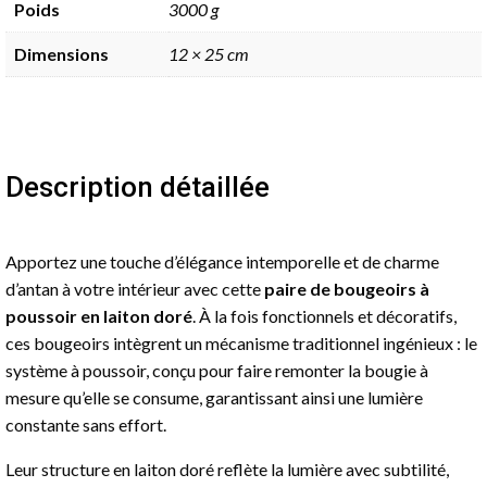
Poids
3000 g
à
Poussoir
Dimensions
12 × 25 cm
–
Laiton
Doré
Description détaillée
Apportez une touche d’élégance intemporelle et de charme
d’antan à votre intérieur avec cette
paire de bougeoirs à
poussoir en laiton doré
. À la fois fonctionnels et décoratifs,
ces bougeoirs intègrent un mécanisme traditionnel ingénieux : le
système à poussoir, conçu pour faire remonter la bougie à
mesure qu’elle se consume, garantissant ainsi une lumière
constante sans effort.
Leur structure en laiton doré reflète la lumière avec subtilité,